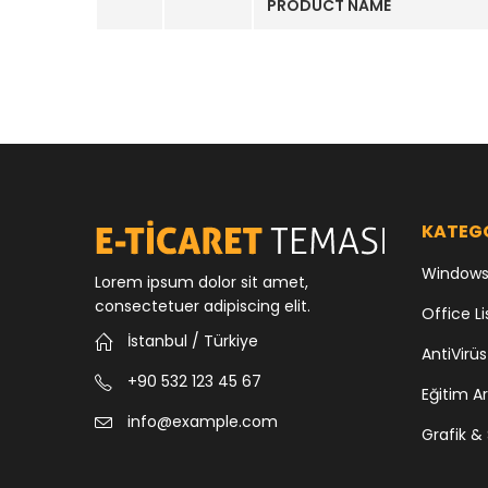
PRODUCT NAME
KATEG
Windows 
Lorem ipsum dolor sit amet,
consectetuer adipiscing elit.
Office Li
İstanbul / Türkiye
AntiVirüs
+90 532 123 45 67
Eğitim Ar
info@example.com
Grafik & 