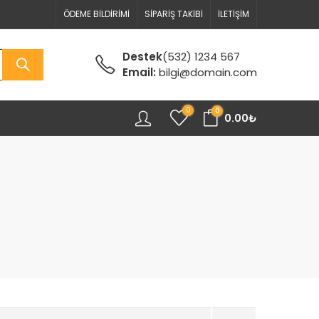
ÖDEME BILDIRIMI
SIPARIŞ TAKIBI
İLETIŞIM
Destek
(532) 1234 567
Email:
bilgi@domain.com
0
0
0.00
₺