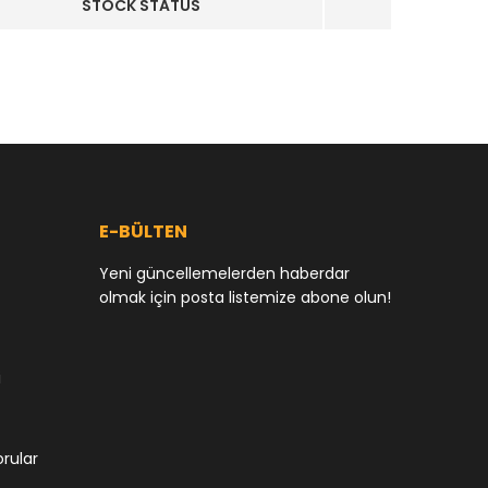
STOCK STATUS
E-BÜLTEN
Yeni güncellemelerden haberdar
olmak için posta listemize abone olun!
i
orular