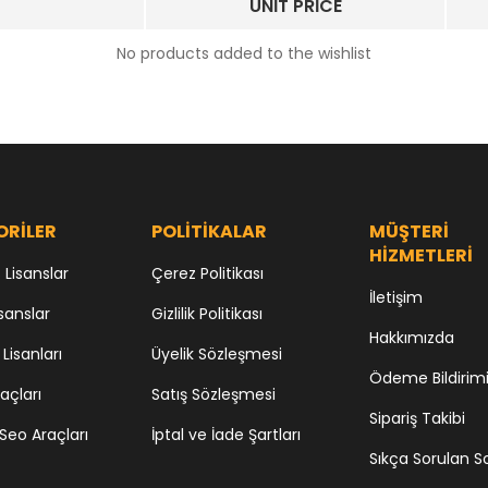
UNIT PRICE
No products added to the wishlist
ORİLER
POLİTİKALAR
MÜŞTERİ
HİZMETLERİ
Lisanslar
Çerez Politikası
İletişim
sanslar
Gizlilik Politikası
Hakkımızda
 Lisanları
Üyelik Sözleşmesi
Ödeme Bildirim
açları
Satış Sözleşmesi
Sipariş Takibi
Seo Araçları
İptal ve İade Şartları
Sıkça Sorulan S