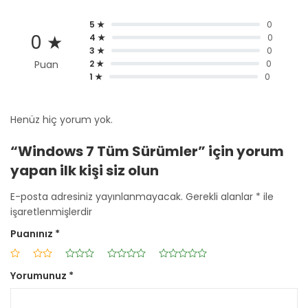
5 ★
0
0 ★
4 ★
0
3 ★
0
Puan
2 ★
0
1 ★
0
Henüz hiç yorum yok.
“Windows 7 Tüm Sürümler” için yorum
yapan ilk kişi siz olun
E-posta adresiniz yayınlanmayacak.
Gerekli alanlar
*
ile
işaretlenmişlerdir
Puanınız
*
Yorumunuz
*