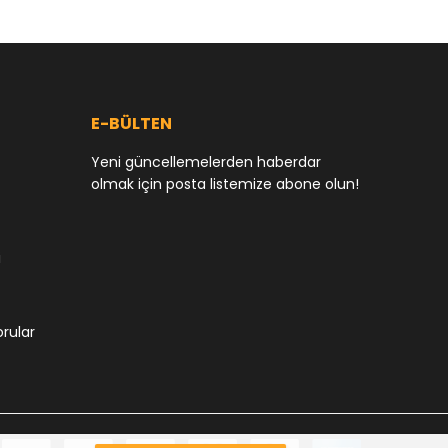
nd better
E-BÜLTEN
Yeni güncellemelerden haberdar
olmak için posta listemize abone olun!
i
orular