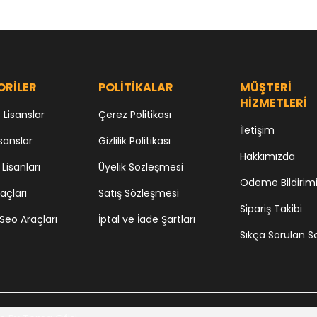
tography
sou
ORİLER
POLİTİKALAR
MÜŞTERİ
HİZMETLERİ
Lisanslar
Çerez Politikası
İletişim
sanslar
Gizlilik Politikası
Hakkımızda
 Lisanları
Üyelik Sözleşmesi
Ödeme Bildirim
açları
Satış Sözleşmesi
Sipariş Takibi
Seo Araçları
İptal ve İade Şartları
Sıkça Sorulan S