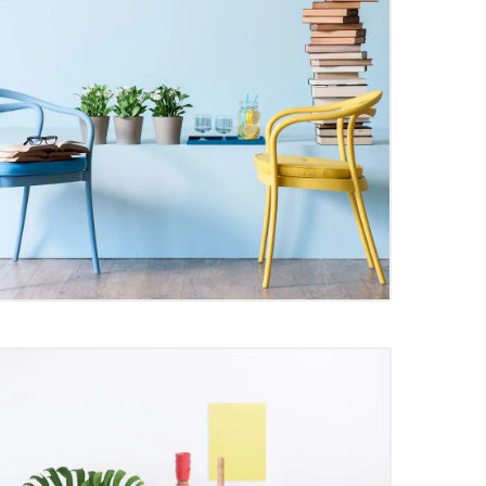
 to speak with confidence and
nd better