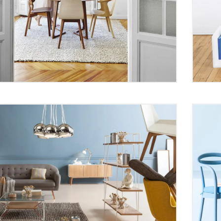
 Electronics Manufacturing
Top
nds
Tre