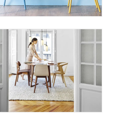
 Kids Fashion Manufacturing
nds
 to speak with confidence and