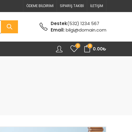
ÖDEME BILDIRIMI
SIPARIŞ TAKIBI
İLETIŞIM
Destek
(532) 1234 567
Email:
bilgi@domain.com
0
0
0.00
₺