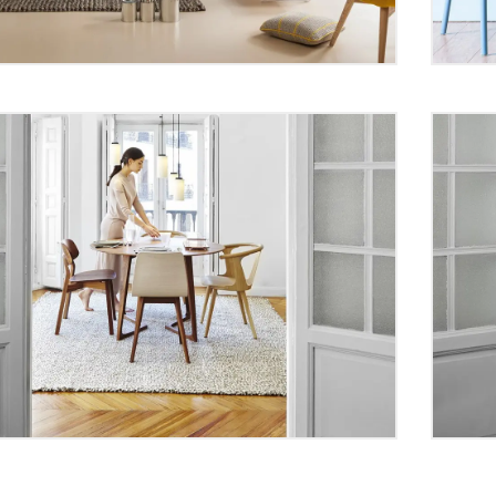
 Furniture Manufacturing
Top
nds
Tre
 best cameras for
How