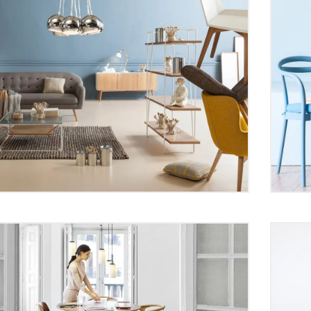
you know how to wear
How
dphones properly?
sou