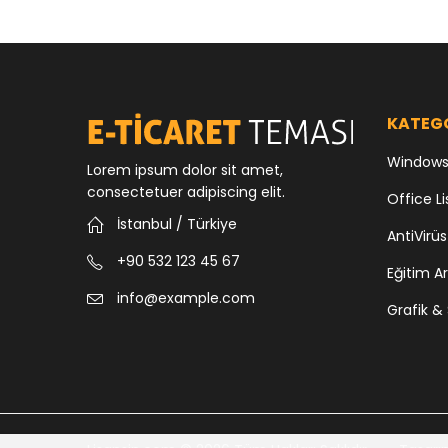
pho
KATEG
Windows 
Lorem ipsum dolor sit amet,
consectetuer adipiscing elit.
Office Li
İstanbul / Türkiye
AntiVirüs
+90 532 123 45 67
Eğitim Ar
info@example.com
Grafik & 