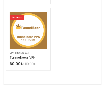
INDIRIM
VPN LISANSLARI
Tunnelbear VPN
60.00
₺
110.00
₺