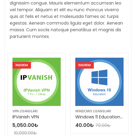
dignissim congue. Mauris elementum accumsan leo
vel tempor. Aliquam et elit eu nunc rhoncus viverra
quis at felis et netus et malesuada fames ac turpis
egestas. Aenean commodo ligula eget dolor. Aenean
massa. Cum sociis natoque penatibus et magnis dis
parturient montes.
INDIRIM
INDIRIM
VPN LISANSLARI
WINDOWS LISANSLARI
IPVanish VPN
Windows 11 Education Lisans
5,050.00
₺
40.00
₺
70.00
₺
10,000.00
₺