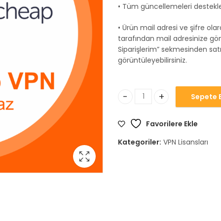
• Tüm güncellemeleri destekle
• Ürün mail adresi ve şifre ola
tarafından mail adresinize gö
Siparişlerim” sekmesinden satı
görüntüleyebilirsiniz.
Sepete E
Namecheap VPN adet
Favorilere Ekle
Kategoriler:
VPN Lisansları