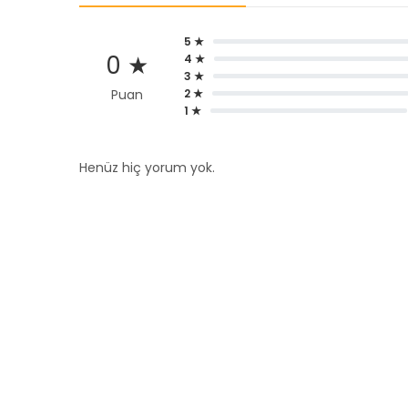
5 ★
0 ★
4 ★
3 ★
Puan
2 ★
1 ★
Henüz hiç yorum yok.