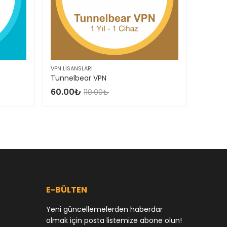
VPN LISANSLARI
VPN LISA
Tunnelbear VPN
Keepso
60.00
₺
10.00
110.00
₺
E-BÜLTEN
Yeni güncellemelerden haberdar
olmak için posta listemize abone olun!