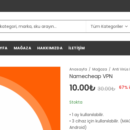
YFA
MAĞAZA
HAKKIMIZDA
İLETIŞIM
Anasayfa
Mağaza
Namecheap VPN
10.00
₺
67
% 
30.00
₺
Stokta
• 1 ay kullanılabilir.
• 3 cihaz için kullanılabilir. 
Android)