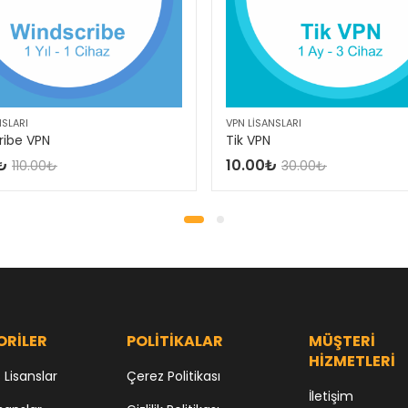
NSLARI
VPN LISANSLARI
ribe VPN
Tik VPN
₺
10.00
₺
110.00
₺
30.00
₺
ORİLER
POLİTİKALAR
MÜŞTERİ
HİZMETLERİ
Lisanslar
Çerez Politikası
İletişim