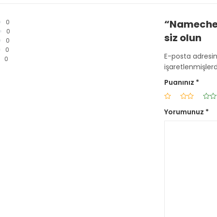
“Namechea
0
0
siz olun
0
0
E-posta adresi
0
işaretlenmişlerd
Puanınız
*
Yorumunuz
*