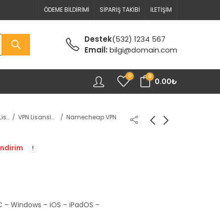
ÖDEME BILDIRIMI
SIPARIŞ TAKIBI
İLETIŞIM
Destek
(532) 1234 567
Email:
bilgi@domain.com
0
0
0.00
₺
Anti Virüs Lisansları
VPN Lisansları
Namecheap VPN
indirim
(MAC – Windows – iOS – iPadOS –