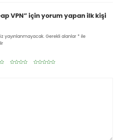
p VPN” için yorum yapan ilk kişi
niz yayınlanmayacak.
Gerekli alanlar
*
ile
ir