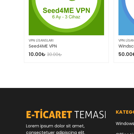
VPN LISANSLARI
VPN LISA
Seed4ME VPN
Windsc
10.00
₺
50.00
30.00
₺
KATEG
Windows 
Lorem ipsum dolor sit amet,
consectetuer adipiscing elit.