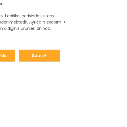
r.
rak 1 dakika içerisinde sistem
nderilmektedir. Ayrıca “Hesabım->
n aldığınız ürünleri anında
kle
Satın Al