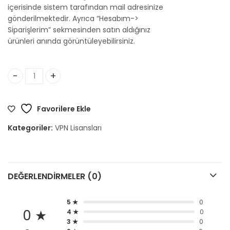
içerisinde sistem tarafından mail adresinize
gönderilmektedir. Ayrıca “Hesabım->
Siparişlerim” sekmesinden satın aldığınız
ürünleri anında görüntüleyebilirsiniz.
Windscribe VPN adet
Favorilere Ekle
Kategoriler:
VPN Lisansları
DEĞERLENDIRMELER (0)
5 ★
0
0 ★
4 ★
0
3 ★
0