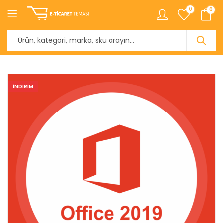
0
0
INDIRIM