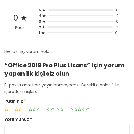
5 ★
0
0 ★
4 ★
0
3 ★
0
Puan
2 ★
0
1 ★
0
Henüz hiç yorum yok.
“Office 2019 Pro Plus Lisans” için yorum
yapan ilk kişi siz olun
E-posta adresiniz yayınlanmayacak.
Gerekli alanlar
*
ile
işaretlenmişlerdir
Puanınız
*
Yorumunuz
*