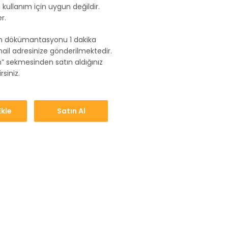
ri kullanım için uygun değildir.
r.
lum dökümantasyonu 1 dakika
ail adresinize gönderilmektedir.
” sekmesinden satın aldığınız
siniz.
kle
Satın Al
det