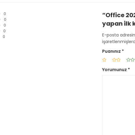
“Office 20
0
0
yapan ilk k
0
0
E-posta adresi
0
işaretlenmişlerd
Puanınız
*
Yorumunuz
*