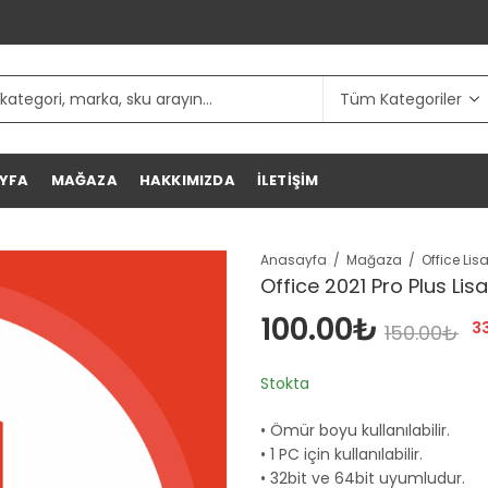
YFA
MAĞAZA
HAKKIMIZDA
İLETIŞIM
Anasayfa
Mağaza
Office 2021 Pro Plus Lis
100.00
₺
3
150.00
₺
Stokta
• Ömür boyu kullanılabilir.
• 1 PC için kullanılabilir.
• 32bit ve 64bit uyumludur.