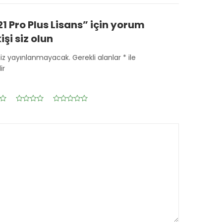
21 Pro Plus Lisans” için yorum
işi siz olun
niz yayınlanmayacak.
Gerekli alanlar
*
ile
ir