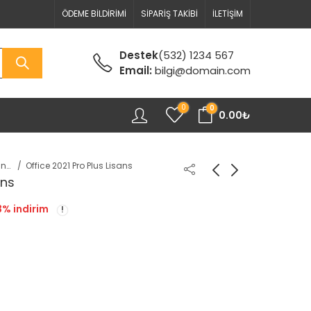
ÖDEME BILDIRIMI
SIPARIŞ TAKIBI
İLETIŞIM
Destek
(532) 1234 567
Email:
bilgi@domain.com
0
0
0.00
₺
Office Lisansları
Office 2021 Pro Plus Lisans
ans
3
% indirim