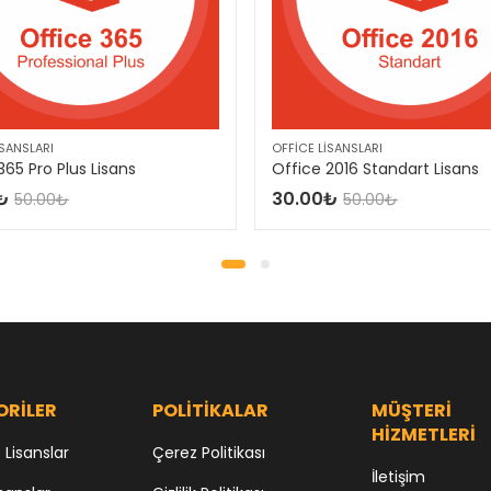
ISANSLARI
OFFICE LISANSLARI
365 Pro Plus Lisans
Office 2016 Standart Lisans
₺
30.00
₺
50.00
₺
50.00
₺
ORİLER
POLİTİKALAR
MÜŞTERİ
HİZMETLERİ
Lisanslar
Çerez Politikası
İletişim