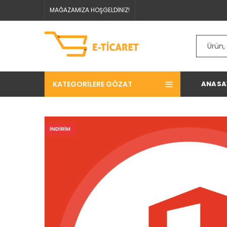
MAĞAZAMIZA HOŞGELDİNİZ!
KATEGORILERE GÖZAT
ANASA
INDIRIM