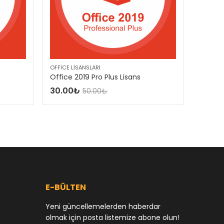
OFFICE LISANSLARI
OFFICE L
Office 2019 Pro Plus Lisans
Office
30.00
₺
30.00
50.00
₺
E-BÜLTEN
Yeni güncellemelerden haberdar
olmak için posta listemize abone olun!