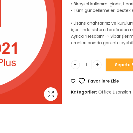
• Bireysel kullanım içindir, tica
• Tüm güncellemeleri destekle
• Lisans anahtarınız ve kuru
içerisinde sistem tarafından m
Ayrıca “Hesabım-> Siparişlerim
ürünleri anında görüntüleyebilir
Sepete E
Office 2021 Pro Plus Lisans a
Favorilere Ekle
Kategoriler:
Office Lisansları