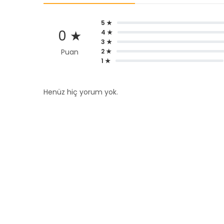
5 ★
0 ★
4 ★
3 ★
Puan
2 ★
1 ★
Henüz hiç yorum yok.